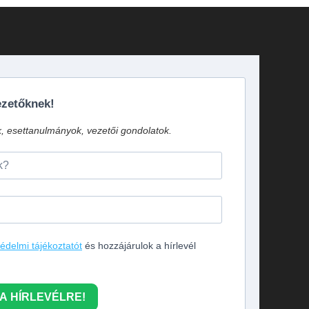
vezetőknek!
k, esettanulmányok, vezetői gondolatok.
édelmi tájékoztatót
és hozzájárulok a hírlevél
A HÍRLEVÉLRE!