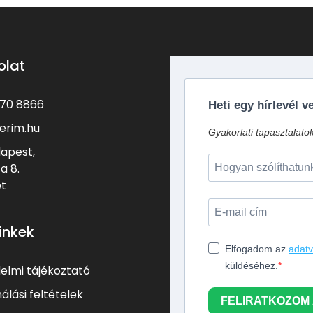
olat
370 8866
Heti egy hírlevél 
erim.hu
Gyakorlati tapasztalato
dapest,
a 8.
et
inkek
Elfogadom az
adatv
küldéséhez.
elmi tájékoztató
álási feltételek
FELIRATKOZOM 