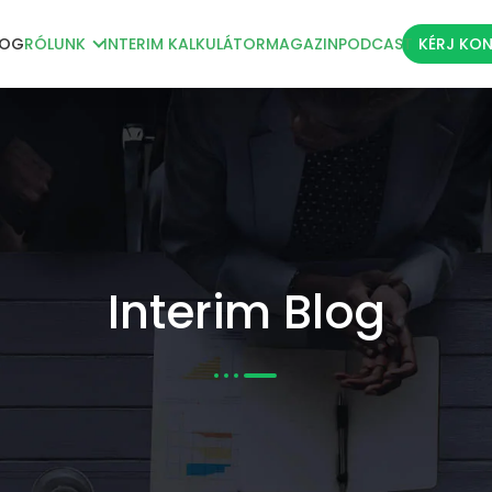
LOG
RÓLUNK
INTERIM KALKULÁTOR
MAGAZIN
PODCAST
KÉRJ KO
Interim Blog