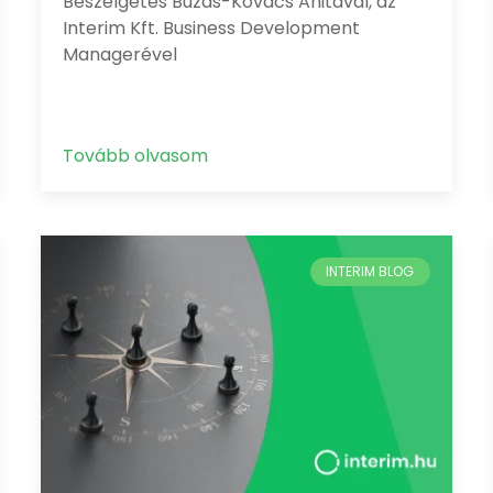
Beszélgetés Buzás-Kovács Anitával, az
Interim Kft. Business Development
Managerével
Tovább olvasom