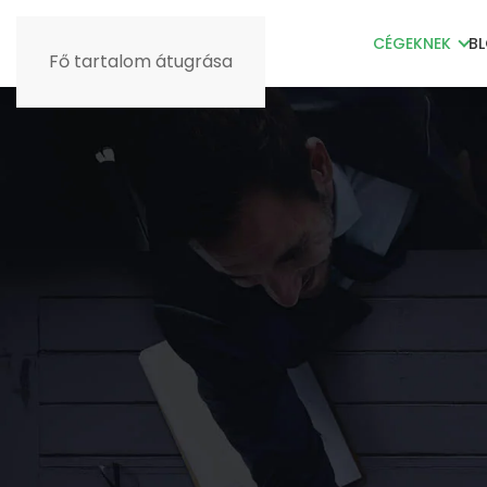
CÉGEKNEK
B
Fő tartalom átugrása