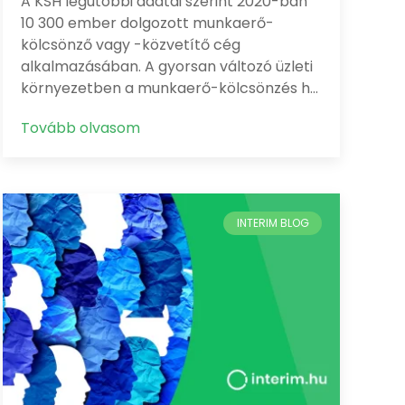
A KSH legutóbbi adatai szerint 2020-ban
10 300 ember dolgozott munkaerő-
kölcsönző vagy -közvetítő cég
alkalmazásában. A gyorsan változó üzleti
környezetben a munkaerő-kölcsönzés h…
Tovább olvasom