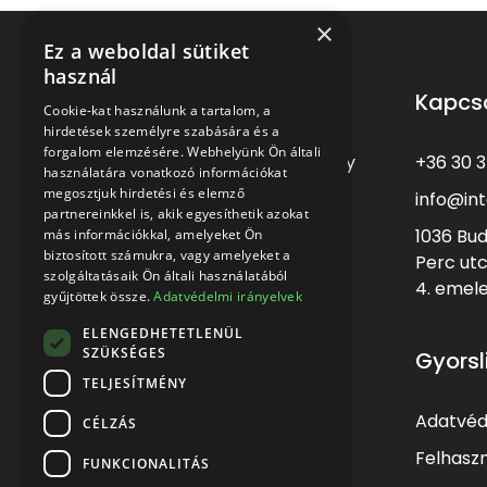
×
Ez a weboldal sütiket
használ
Kapcs
Cookie-kat használunk a tartalom, a
hirdetések személyre szabására és a
forgalom elemzésére. Webhelyünk Ön általi
+36 30 
Kiváló szakember és vezető, egy
használatára vonatkozó információkat
adott feladatra: az interim
megosztjuk hirdetési és elemző
info@int
menedzser
partnereinkkel is, akik egyesíthetik azokat
1036 Bu
más információkkal, amelyeket Ön
biztosított számukra, vagy amelyeket a
Perc utc
szolgáltatásaik Ön általi használatából
4. emel
gyűjtöttek össze.
Adatvédelmi irányelvek
ELENGEDHETETLENÜL
SZÜKSÉGES
Gyorsl
TELJESÍTMÉNY
Adatvéd
CÉLZÁS
Felhaszn
FUNKCIONALITÁS