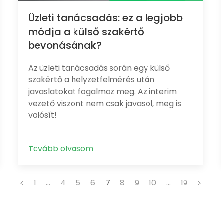
Üzleti tanácsadás: ez a legjobb
módja a külső szakértő
bevonásának?
Az üzleti tanácsadás során egy külső
szakértő a helyzetfelmérés után
javaslatokat fogalmaz meg. Az interim
vezető viszont nem csak javasol, meg is
valósít!
Tovább olvasom
1
…
4
5
6
7
8
9
10
…
19