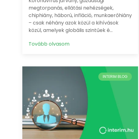
Koronavírus járvány, gazdasági
megtorpanás, ellátási nehézségek,
chiphiány, háború, infláció, munkaerőhiány
– csak néhány azok közül a kihívások
közül, amelyek globális szintűek é…
Tovább olvasom