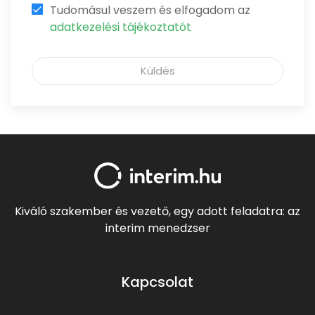
Tudomásul veszem és elfogadom az
adatkezelési tájékoztatót
Küldés
Kiváló szakember és vezető, egy adott feladatra: az
interim menedzser
Kapcsolat