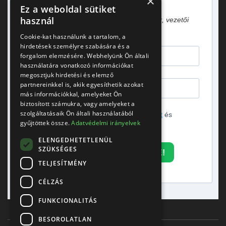
×
Heti egy hírlevél vezetőknek!
Ez a weboldal sütiket
használ
Gyakorlati tapasztalatok, esettanulmányok, vezetői
gondolatok.
Cookie-kat használunk a tartalom, a
hirdetések személyre szabására és a
forgalom elemzésére. Webhelyünk Ön általi
használatára vonatkozó információkat
megosztjuk hirdetési és elemző
partnereinkkel is, akik egyesíthetik azokat
más információkkal, amelyeket Ön
biztosított számukra, vagy amelyeket a
szolgáltatásaik Ön általi használatából
Elfogadom az
adatvédelmi tájékoztatót
és
gyűjtöttek össze.
Adatvédelmi irányelvek
hozzájárulok a hírlevél küldéséhez.
ELENGEDHETETLENÜL
SZÜKSÉGES
FELIRATKOZOM A HÍRLEVÉLRE!
TELJESÍTMÉNY
CÉLZÁS
FUNKCIONALITÁS
BESOROLATLAN