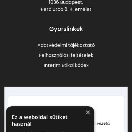
1036 Budapest,
Perc utca 8.
4. emelet
Gyorslinkek
Adatvédelmi tájékoztató
Felhasználási feltételek
Interim Etikai kódex
×
Heti egy hírlevél vezetőknek!
Ez a weboldal sütiket
használ
Gyakorlati tapasztalatok, esettanulmányok, vezetői
gondolatok.