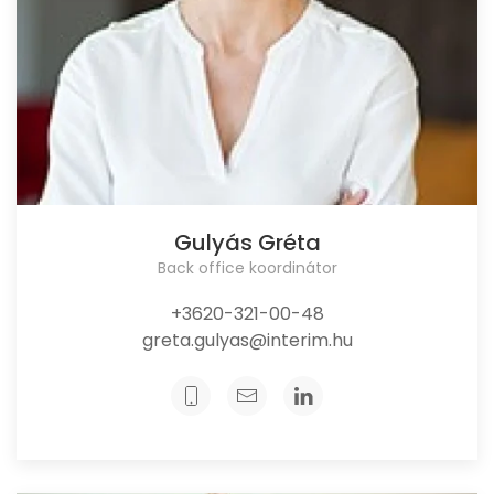
Gulyás Gréta
Back office koordinátor
+3620-321-00-48
greta.gulyas@interim.hu