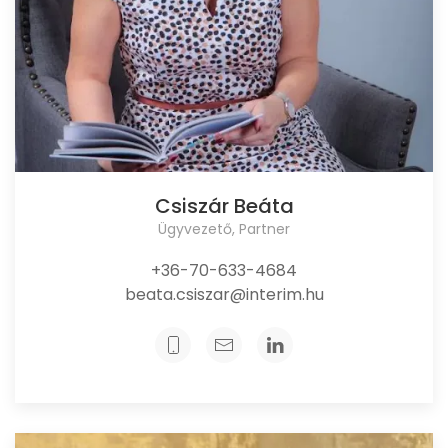
Csiszár Beáta
Ügyvezető, Partner
+36-70-633-4684
beata.csiszar@interim.hu