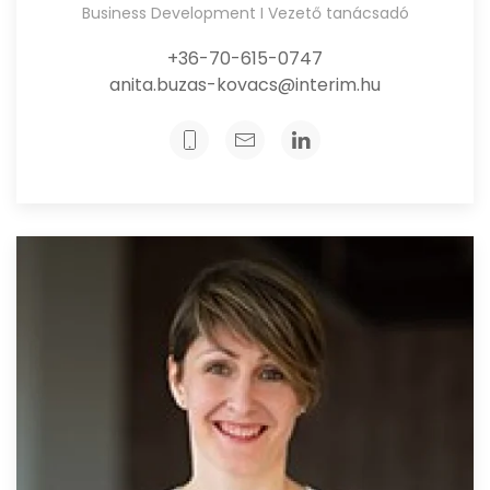
Business Development I Vezető tanácsadó
+36-70-615-0747
anita.buzas-kovacs@interim.hu