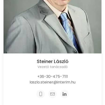
Steiner László
Vezető tanácsadó
+36-30-475-7111
laszlo.steiner@interim.hu