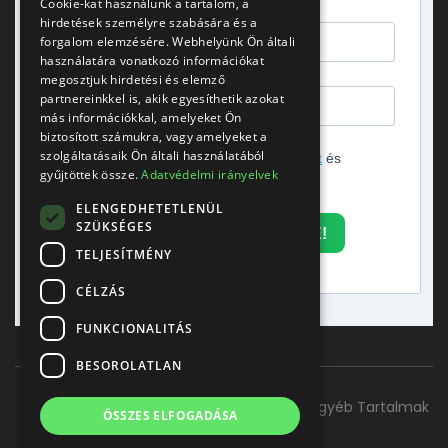
Cookie-kat használunk a tartalom, a
hirdetések személyre szabására és a
forgalom elemzésére. Webhelyünk Ön általi
használatára vonatkozó információkat
megosztjuk hirdetési és elemző
partnereinkkel is, akik egyesíthetik azokat
más információkkal, amelyeket Ön
biztosított számukra, vagy amelyeket a
szolgáltatásaik Ön általi használatából
Elfogadom az
adatvédelmi tájékoztatót
és
gyűjtöttek össze.
Adatvédelmi irányelvek
hozzájárulok a hírlevél küldéséhez.
ELENGEDHETETLENÜL
SZÜKSÉGES
FELIRATKOZOM A HÍRLEVÉLRE!
TELJESÍTMÉNY
CÉLZÁS
FUNKCIONALITÁS
BESOROLATLAN
Főoldal
Szolgáltatásaink
Kapcsolat
Egyéb Tartalmak
ÖSSZES ELFOGADÁSA