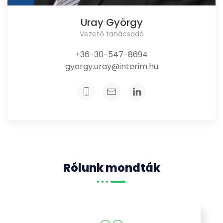
Uray György
Vezető tanácsadó
+36-30-547-8694
gyorgy.uray@interim.hu
Rólunk mondták