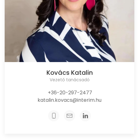
Kovács Katalin
Vezető tanácsadó
+36-20-297-2477
katalin.kovacs@interim.hu