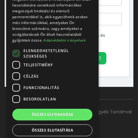
használatára vonatkozó információkat
megosztjuk hirdetési és elemző
partnereinkkel is, akik egyesíthetik azokat
más információkkal, amelyeket Ön
biztosított számukra, vagy amelyeket a
szolgáltatásaik Ön általi használatából
Elfogadom az
adatvédelmi tájékoztatót
és
gyűjtöttek össze.
Adatvédelmi irányelvek
hozzájárulok a hírlevél küldéséhez.
ELENGEDHETETLENÜL
SZÜKSÉGES
FELIRATKOZOM A HÍRLEVÉLRE!
TELJESÍTMÉNY
CÉLZÁS
FUNKCIONALITÁS
BESOROLATLAN
Főoldal
Szolgáltatásaink
Kapcsolat
Egyéb Tartalmak
ÖSSZES ELFOGADÁSA
ÖSSZES ELUTASÍTÁSA