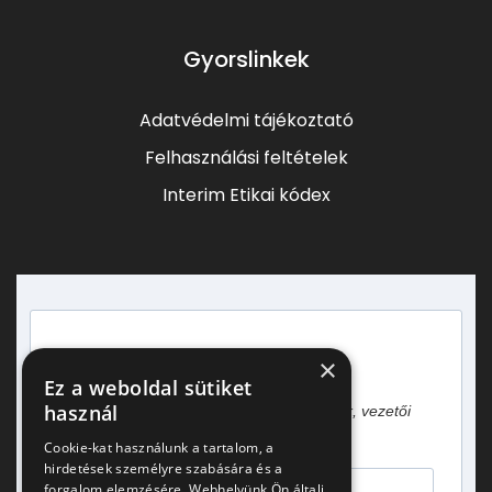
Gyorslinkek
Adatvédelmi tájékoztató
Felhasználási feltételek
Interim Etikai kódex
×
Heti egy hírlevél vezetőknek!
Ez a weboldal sütiket
használ
Gyakorlati tapasztalatok, esettanulmányok, vezetői
gondolatok.
Cookie-kat használunk a tartalom, a
hirdetések személyre szabására és a
forgalom elemzésére. Webhelyünk Ön általi