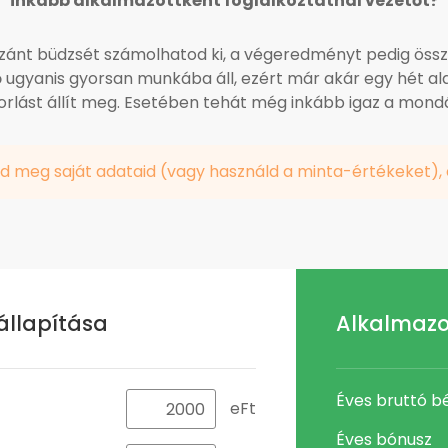
inkább alkalmazottként foglalkoztatnál vezetőt?
szánt büdzsét számolhatod ki, a végeredményt pedig össze
ugyanis gyorsan munkába áll, ezért már akár egy hét ala
rlást állít meg. Esetében tehát még inkább igaz a mondás
d meg saját adataid (vagy használd a minta-értékeket),
állapítása
Alkalmazot
Éves bruttó b
eFt
Éves bónusz