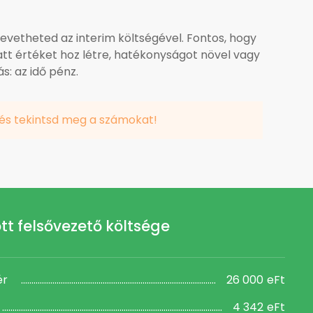
vetheted az interim költségével. Fontos, hogy
tt értéket hoz létre, hatékonyságot növel vagy
: az idő pénz.
 és tekintsd meg a számokat!
t felsővezető költsége
ér
26 000
eFt
4 342
eFt