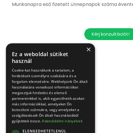
Munkanapra eső fizetett ünnepnapok száma évent
Kérj konzultációt!
×
Ez a weboldal sütiket
használ
Cookie-kat használunk a tartalom, a
hirdetések személyre szabására és a
forgalom elemzésére. Webhelyünk Ön általi
használatára vonatkozó információkat
megosztjuk hirdetési és elemző
partnereinkkel is, akik egyesíthetik azokat
más információkkal, amelyeket Ön
biztosított számukra, vagy amelyeket a
szolgáltatásaik Ön általi használatából
gyűjtöttek össze.
Adatvédelmi irányelvek
ELENGEDHETETLENÜL