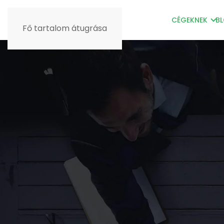
CÉGEKNEK
B
Fő tartalom átugrása