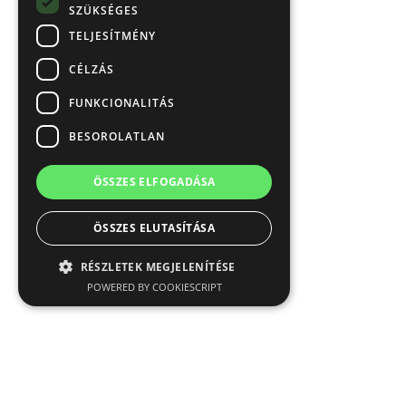
SZÜKSÉGES
TELJESÍTMÉNY
CÉLZÁS
FUNKCIONALITÁS
BESOROLATLAN
ÖSSZES ELFOGADÁSA
ÖSSZES ELUTASÍTÁSA
RÉSZLETEK MEGJELENÍTÉSE
POWERED BY COOKIESCRIPT
Elengedhetetlenül szükséges
Teljesítmény
Célzás
Funkcionalitás
Besorolatlan