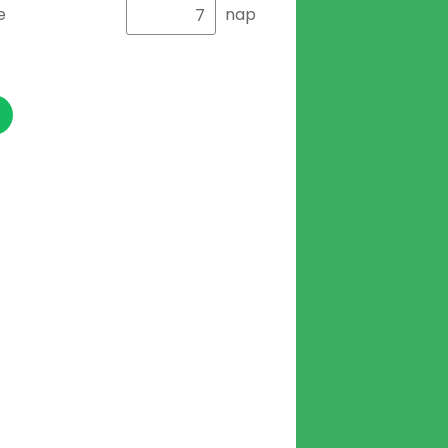
e
nap