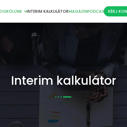
LOG
RÓLUNK
INTERIM KALKULÁTOR
MAGAZIN
PODCAST
KÉRJ KO
Interim kalkulátor