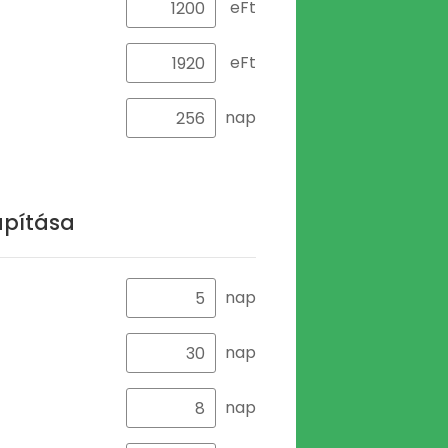
eFt
eFt
nap
apítása
nap
nap
nap