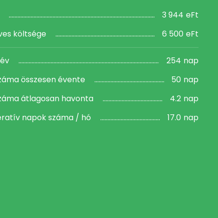
r
3 944
eFt
ves költsége
6 500
eFt
 év
254
nap
száma összesen évente
50
nap
száma átlagosan havonta
4.2
nap
eratív napok száma / hó
17.0
nap