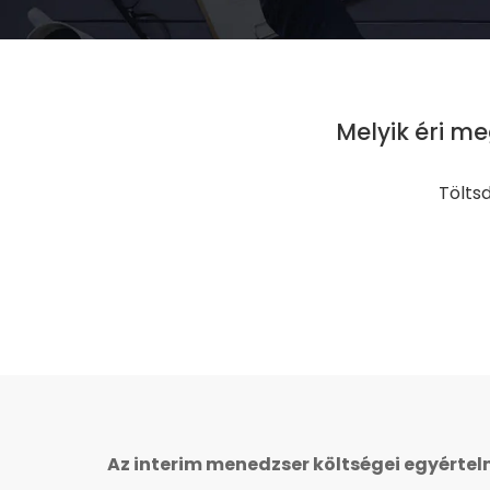
Melyik éri m
Tölts
Az interim menedzser költségei egyértelm