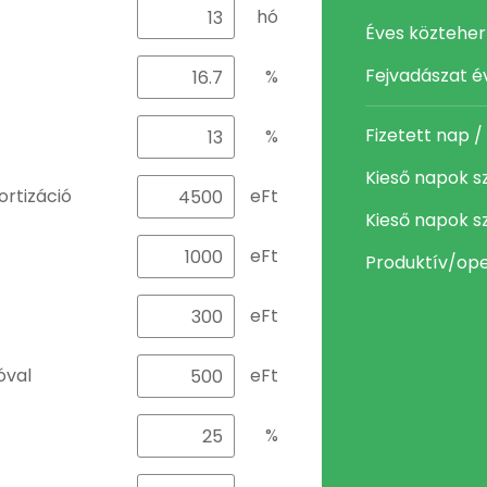
hó
Éves köztehe
Fejvadászat é
%
Fizetett nap /
%
Kieső napok 
ortizáció
eFt
Kieső napok 
eFt
Produktív/op
eFt
óval
eFt
%