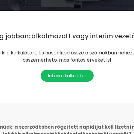
eg jobban: alkalmazott vagy interim vezető
d ki a kalkulátort, és hasonlítsd össze a számokban nehe
összemérhető, más fontos érveket is!
Interim kalkulátor
űek: a szerződésben rögzített napidíjat kell fizetni