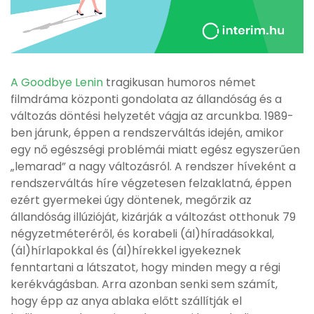
A Goodbye Lenin
tragikusan humoros német
filmdráma központi gondolata az állandóság és a
változás döntési helyzetét vágja az arcunkba. 1989-
ben járunk, éppen a rendszerváltás idején, amikor
egy nő egészségi problémái miatt egész egyszerűen
„lemarad” a nagy változásról. A rendszer híveként a
rendszerváltás híre végzetesen felzaklatná, éppen
ezért gyermekei úgy döntenek, megőrzik az
állandóság illúzióját, kizárják a változást otthonuk 79
négyzetméteréről, és korabeli (ál)híradásokkal,
(ál)hírlapokkal és (ál)hírekkel igyekeznek
fenntartani a látszatot, hogy minden megy a régi
kerékvágásban. Arra azonban senki sem számít,
hogy épp az anya ablaka előtt szállítják el