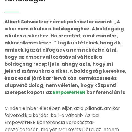
Albert Schweitzer német polihisztor szerint: „A
siker nem a kulcs a boldogsághoz. A boldogság
a kulcs a sikerhez. Ha szereted, amit csinálsz,
akkor sikeres leszel.” Logikus tételnek hangzik,
aminek igazát elfogadva nem nehéz belátni,
hogy az ember változásával változik a
boldogság receptje is, ahogy az is, hogy mi
jelenti számunkra a siker. A boldogság keresése,
és az ezzel járó karrierváltás, természetes és
alapvető dolog, nem véletlen, hogy központi
szerepet kapott az
EmpowerHER
konferencián is.
Minden ember életében eljön az a pillanat, amikor
felvetődik a kérdés: kell-e váltani? Az idei
EmpowerHER konferencia kerekasztal-
beszélgetésén, melyet Markovits Dóra, az Interim