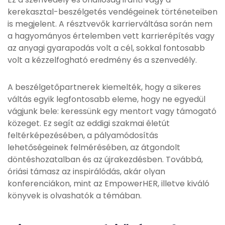
kerekasztal-beszélgetés vendégeinek történeteiben
is megjelent. A résztvevők karrierváltása során nem
a hagyományos értelemben vett karrierépítés vagy
az anyagi gyarapodás volt a cél, sokkal fontosabb
volt a kézzelfogható eredmény és a szenvedély.
A beszélgetőpartnerek kiemelték, hogy a sikeres
váltás egyik legfontosabb eleme, hogy ne egyedül
vágjunk bele: keressünk egy mentort vagy támogató
közeget. Ez segít az eddigi szakmai életút
feltérképezésében, a pályamódosítás
lehetőségeinek felmérésében, az átgondolt
döntéshozatalban és az újrakezdésben. Továbbá,
óriási támasz az inspirálódás, akár olyan
konferenciákon, mint az EmpowerHER, illetve kiváló
könyvek is olvashatók a témában.