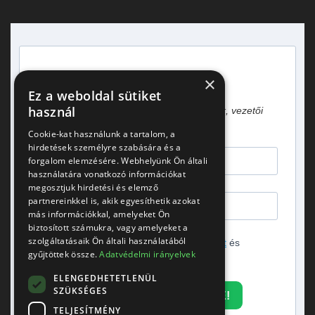
×
Heti egy hírlevél vezetőknek!
Ez a weboldal sütiket
használ
Gyakorlati tapasztalatok, esettanulmányok, vezetői
gondolatok.
Cookie-kat használunk a tartalom, a
hirdetések személyre szabására és a
forgalom elemzésére. Webhelyünk Ön általi
használatára vonatkozó információkat
megosztjuk hirdetési és elemző
partnereinkkel is, akik egyesíthetik azokat
más információkkal, amelyeket Ön
biztosított számukra, vagy amelyeket a
szolgáltatásaik Ön általi használatából
Elfogadom az
adatvédelmi tájékoztatót
és
gyűjtöttek össze.
Adatvédelmi irányelvek
hozzájárulok a hírlevél küldéséhez.
ELENGEDHETETLENÜL
SZÜKSÉGES
FELIRATKOZOM A HÍRLEVÉLRE!
TELJESÍTMÉNY