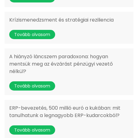
Krízismenedzsment és stratégiai reziliencia
Tovább olvasom
A hiányzó láncszem paradoxona: hogyan
mentsük meg az évzárást pénzügyi vezető
nélkül?
Tovább olvasom
ERP-bevezetés, 500 millió euró a kukában: mit
tanulhatunk a legnagyobb ERP-kudarcokból?
Tovább olvasom