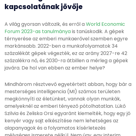
kapcsolatának jövője
A világ gyorsan változik, és erről a
World Economic
Forum 2023-as tanulmánya
is tanúskodik. A gépek
térnyerése az emberi munkaerővel szemben egyre
markánsabb. 2022-ben a munkafolyamatok 34
százalékát gépek végezték, ez az arány 2027-re 42
százalékra nő, és 2030-ra átbillen a mérleg a gépek
javára. De hol van ebben az ember helye?
Mindhárom résztvevő egyetértett abban, hogy bár a
mesterséges intelligencia (MI) számos területen
megkönnyíti az életünket, vannak olyan munkák,
amelyeknél az emberi tényező pótolhatatlan. Lükő
Szilvia és Zeliska Orsi egyaránt kiemelték, hogy egy jó
kenyér vagy sajt elkészítése nem lehetséges az
alapanyagok és a folyamatos kísérletezés
mélységes ismerete nélkül. Nem úgy, egy interim