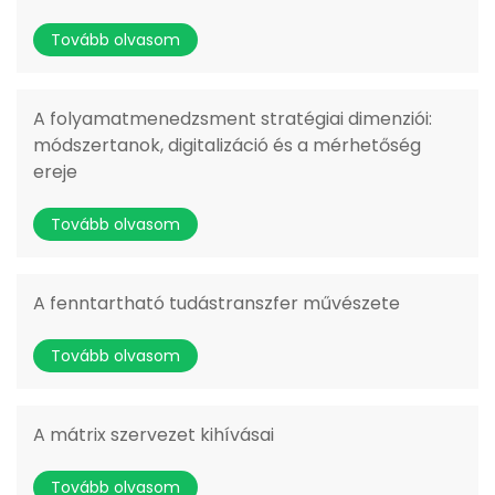
Tovább olvasom
A folyamatmenedzsment stratégiai dimenziói:
módszertanok, digitalizáció és a mérhetőség
ereje
Tovább olvasom
A fenntartható tudástranszfer művészete
Tovább olvasom
A mátrix szervezet kihívásai
Tovább olvasom