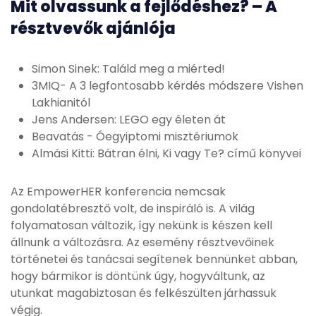
Mit olvassunk a fejlődéshez? – A
résztvevők ajánlója
Simon Sinek: Találd meg a miérted!
3MIQ- A 3 legfontosabb kérdés módszere Vishen
Lakhianitól
Jens Andersen: LEGO egy életen át
Beavatás - Óegyiptomi misztériumok
Almási Kitti: Bátran élni, Ki vagy Te? című könyvei
Az EmpowerHER konferencia nemcsak
gondolatébresztő volt, de inspiráló is. A világ
folyamatosan változik, így nekünk is készen kell
állnunk a változásra. Az esemény résztvevőinek
történetei és tanácsai segítenek bennünket abban,
hogy bármikor is döntünk úgy, hogyváltunk, az
utunkat magabiztosan és felkészülten járhassuk
végig.