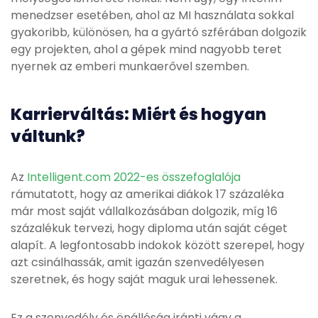
menedzser esetében, ahol az MI használata sokkal
gyakoribb, különösen, ha a gyártó szférában dolgozik
egy projekten, ahol a gépek mind nagyobb teret
nyernek az emberi munkaerővel szemben.
Karrierváltás: Miért és hogyan
váltunk?
Az
Intelligent.com 2022-es összefoglalója
rámutatott, hogy az amerikai diákok 17 százaléka
már most saját vállalkozásában dolgozik, míg 16
százalékuk tervezi, hogy diploma után saját céget
alapít. A legfontosabb indokok között szerepel, hogy
azt csinálhassák, amit igazán szenvedélyesen
szeretnek, és hogy saját maguk urai lehessenek.
Ez a szenvedély és önállóság iránti vágy a