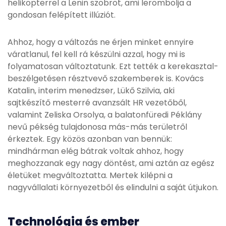
helikopterrel a Lenin szobrot, ami lerombolja a
gondosan felépített illúziót.
Ahhoz, hogy a változás ne érjen minket ennyire
váratlanul, fel kell rá készülni azzal, hogy mi is
folyamatosan változtatunk. Ezt tették a kerekasztal-
beszélgetésen résztvevő szakemberek is. Kovács
Katalin, interim menedzser, Lükő Szilvia, aki
sajtkészítő mesterré avanzsált HR vezetőből,
valamint Zeliska Orsolya, a balatonfüredi Péklány
nevű pékség tulajdonosa más-más területről
érkeztek. Egy közös azonban van bennük:
mindhárman elég bátrak voltak ahhoz, hogy
meghozzanak egy nagy döntést, ami aztán az egész
életüket megváltoztatta. Mertek kilépni a
nagyvállalati környezetből és elindulni a saját útjukon.
Technológia és ember