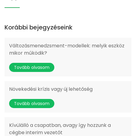
Korábbi bejegyzéseink
Változásmenedzsment-modellek: melyik eszköz
mikor működik?
Tovább olvasom
Növekedési krízis vagy új lehetőség
Tovább olvasom
Kívülálló a csapatban, avagy így hozzunk a
cégbe interim vezetőt