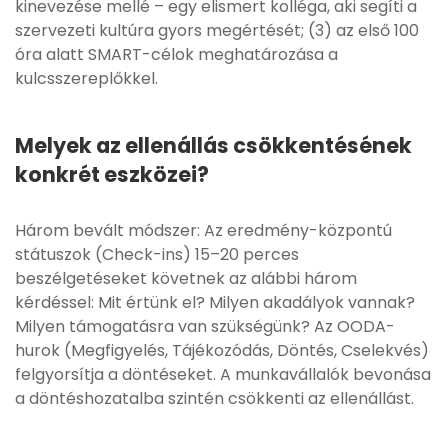
kinevezése mellé – egy elismert kolléga, aki segíti a
szervezeti kultúra gyors megértését; (3) az első 100
óra alatt SMART-célok meghatározása a
kulcsszereplőkkel.
Melyek az ellenállás csökkentésének
konkrét eszközei?
Három bevált módszer: Az eredmény-központú
státuszok (Check-ins) 15–20 perces
beszélgetéseket követnek az alábbi három
kérdéssel: Mit értünk el? Milyen akadályok vannak?
Milyen támogatásra van szükségünk? Az OODA-
hurok (Megfigyelés, Tájékozódás, Döntés, Cselekvés)
felgyorsítja a döntéseket. A munkavállalók bevonása
a döntéshozatalba szintén csökkenti az ellenállást.