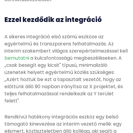
Ezzel kezdődik az integráció
A sikeres integráció első számú eszköze az
egyértelmű és transzparens felhatalmazás. Az
interim szakembert világos szerepértelmezéssel kell
bemutatni
a kulcsfontosságú megbeszéléseken. A
„csak besegít egy kicsit" típusú, minimalizáló
üzenetek helyett egyértelmű közlés szükséges:
„Azért hoztuk be ezt a tapasztalt vezetőt, hogy az
előttünk álló 90 napban irányítsa az X projektet, és
teljes felhatalmazással rendelkezik az Y terület
felett".
Rendkívül hatékony integrációs eszköz egy belső
támogató kinevezése az interim vezető mellé: egy
elismert, köztiszteletben álló kolléga, aki segíti a