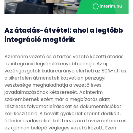
Az átadás-átvétel: ahol a legtöbb
integráció megtörik
Az interim vezető és a tartós vezető közötti átadás
az integráció legsérülékenyebb pontja. Az új
vezérigazgatók kudarcaránya elérheti az 50%-ot, és
a sikertelen átmenetek közvetlen pénzügyi
vesztesége meghaladhatja a vezető éves
javadalmazásának kétszeresét. Az interim
szakembernek ezért már a megbízatás alatt
részletes folyamatleírásokat és dokumentációkat
kell készítenie. A bevált gyakorlat szerint dedikált,
átfedéses időszakot kell tervezni a távozó interim és
az újonnan belépő végleges vezető között. Ezen