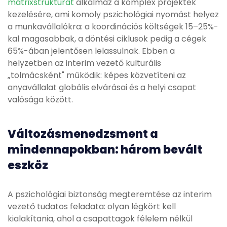
mátrixstruktúrát
alkalmaz a komplex projektek
kezelésére, ami komoly pszichológiai nyomást helyez
a munkavállalókra: a koordinációs költségek 15–25%-
kal magasabbak, a döntési ciklusok pedig a cégek
65%-ában jelentősen lelassulnak. Ebben a
helyzetben az interim vezető kulturális
„tolmácsként" működik: képes közvetíteni az
anyavállalat globális elvárásai és a helyi csapat
valósága között.
Változásmenedzsment a
mindennapokban: három bevált
eszköz
A pszichológiai biztonság megteremtése az interim
vezető tudatos feladata: olyan légkört kell
kialakítania, ahol a csapattagok félelem nélkül