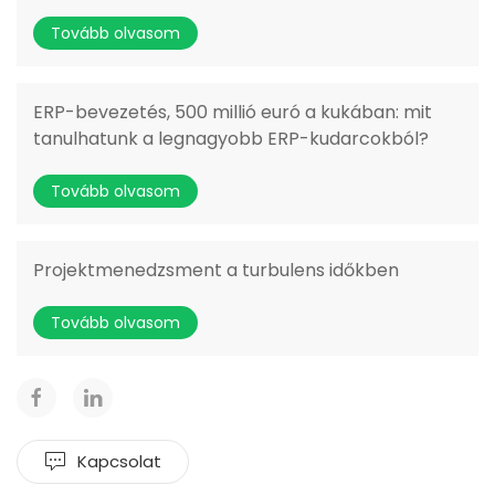
Tovább olvasom
ERP-bevezetés, 500 millió euró a kukában: mit
tanulhatunk a legnagyobb ERP-kudarcokból?
Tovább olvasom
Projektmenedzsment a turbulens időkben
Tovább olvasom
Kapcsolat