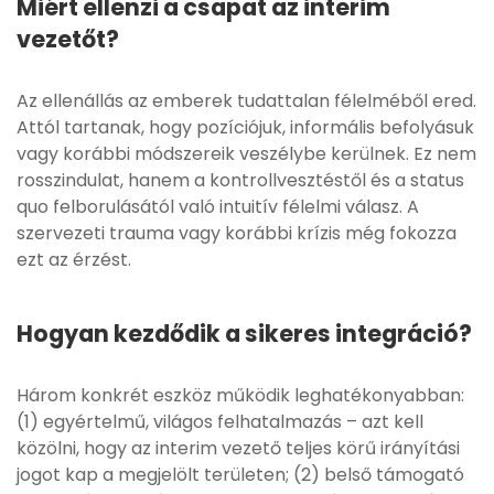
Miért ellenzi a csapat az interim
vezetőt?
Az ellenállás az emberek tudattalan félelméből ered.
Attól tartanak, hogy pozíciójuk, informális befolyásuk
vagy korábbi módszereik veszélybe kerülnek. Ez nem
rosszindulat, hanem a kontrollvesztéstől és a status
quo felborulásától való intuitív félelmi válasz. A
szervezeti trauma vagy korábbi krízis még fokozza
ezt az érzést.
Hogyan kezdődik a sikeres integráció?
Három konkrét eszköz működik leghatékonyabban:
(1) egyértelmű, világos felhatalmazás – azt kell
közölni, hogy az interim vezető teljes körű irányítási
jogot kap a megjelölt területen; (2) belső támogató