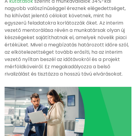
A
kutatások
szerint a munkavállalók 34%-kal
nagyobb valószínűséggel éreznek elégedettséget,
ha kihívást jelentő célokat követnek, mint ha
egyszerű feladatokra korlátozzák őket. Az interim
vezető mentorálása révén a munkatársak olyan új
készségeket sajátíthatnak el, amelyek növelik piaci
értéküket. Mivel a megbízatás határozott időre szól,
az elkötelezettséget tovább erősíti, ha az interim
vezető nyíltan beszél az időtávokról és a projekt
mérföldköveiről. Ez megakadályozza a belső
rivalizálást és tisztázza a hosszú távú elvárásokat.