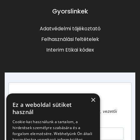
Gyorslinkek
Adatvédelmi tájékoztató
Felhasználási feltételek
Interim Etikai kódex
×
Heti egy hírlevél vezetőknek!
Ez a weboldal sütiket
használ
Gyakorlati tapasztalatok, esettanulmányok, vezetői
gondolatok.
Cookie-kat használunk a tartalom, a
hirdetések személyre szabására és a
forgalom elemzésére. Webhelyünk Ön általi
használatára vonatkozó információkat