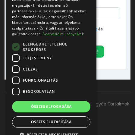
megosztjuk hirdetési és elemző
partnereinkkel is, akik egyesíthetik azokat
más információkkal, amelyeket Ön
biztosított számukra, vagy amelyeket a
szolgáltatásaik Ön általi használatából
Elfogadom az
adatvédelmi tájékoztatót
és
gyűjtöttek össze.
Adatvédelmi irányelvek
hozzájárulok a hírlevél küldéséhez.
ELENGEDHETETLENÜL
SZÜKSÉGES
FELIRATKOZOM A HÍRLEVÉLRE!
TELJESÍTMÉNY
CÉLZÁS
FUNKCIONALITÁS
BESOROLATLAN
Főoldal
Szolgáltatásaink
Kapcsolat
Egyéb Tartalmak
ÖSSZES ELFOGADÁSA
ÖSSZES ELUTASÍTÁSA
RÉSZLETEK MEGJELENÍTÉSE