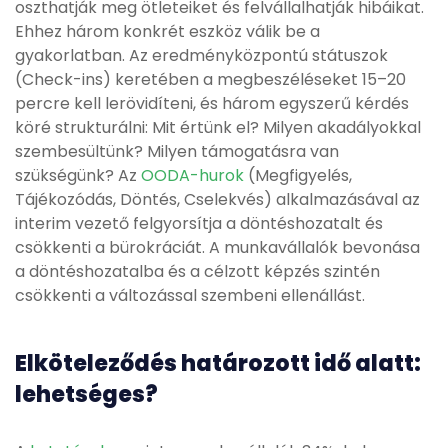
oszthatják meg ötleteiket és felvállalhatják hibáikat.
Ehhez három konkrét eszköz válik be a
gyakorlatban. Az eredményközpontú státuszok
(Check-ins) keretében a megbeszéléseket 15–20
percre kell lerövidíteni, és három egyszerű kérdés
köré strukturálni: Mit értünk el? Milyen akadályokkal
szembesültünk? Milyen támogatásra van
szükségünk? Az
OODA-hurok
(Megfigyelés,
Tájékozódás, Döntés, Cselekvés) alkalmazásával az
interim vezető felgyorsítja a döntéshozatalt és
csökkenti a bürokráciát. A munkavállalók bevonása
a döntéshozatalba és a célzott képzés szintén
csökkenti a változással szembeni ellenállást.
Elköteleződés határozott idő alatt:
lehetséges?