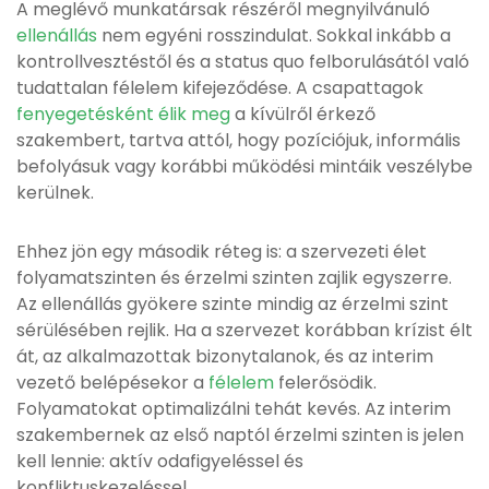
A meglévő munkatársak részéről megnyilvánuló
ellenállás
nem egyéni rosszindulat. Sokkal inkább a
kontrollvesztéstől és a status quo felborulásától való
tudattalan félelem kifejeződése. A csapattagok
fenyegetésként élik meg
a kívülről érkező
szakembert, tartva attól, hogy pozíciójuk, informális
befolyásuk vagy korábbi működési mintáik veszélybe
kerülnek.
Ehhez jön egy második réteg is: a szervezeti élet
folyamatszinten és érzelmi szinten zajlik egyszerre.
Az ellenállás gyökere szinte mindig az érzelmi szint
sérülésében rejlik. Ha a szervezet korábban krízist élt
át, az alkalmazottak bizonytalanok, és az interim
vezető belépésekor a
félelem
felerősödik.
Folyamatokat optimalizálni tehát kevés. Az interim
szakembernek az első naptól érzelmi szinten is jelen
kell lennie: aktív odafigyeléssel és
konfliktuskezeléssel.