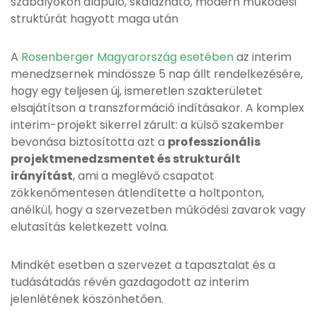
szabályokon alapuló, skálázható, modern működési
struktúrát hagyott maga után
A
Rosenberger Magyarország esetében
az interim
menedzsernek mindössze 5 nap állt rendelkezésére,
hogy egy teljesen új, ismeretlen szakterületet
elsajátítson a transzformáció indításakor. A komplex
interim-projekt sikerrel zárult: a külső szakember
bevonása biztosította azt a
professzionális
projektmenedzsmentet és strukturált
irányítást
, ami a meglévő csapatot
zökkenőmentesen átlendítette a holtponton,
anélkül, hogy a szervezetben működési zavarok vagy
elutasítás keletkezett volna.
Mindkét esetben a szervezet a tapasztalat és a
tudásátadás révén gazdagodott az interim
jelenlétének köszönhetően.