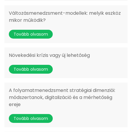
Változásmenedzsment-modellek: melyik eszköz
mikor működik?
Tovább olvasom
Növekedési krízis vagy új lehetőség
Tovább olvasom
A folyamatmenedzsment stratégiai dimenziói:
módszertanok, digitalizáció és a mérhetőség
ereje
Tovább olvasom