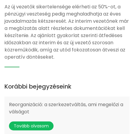
Az új vezetők sikertelensége elérheti az 50%-ot, a
pénzügyi veszteség pedig meghaladhatja az éves
javadalmazás kétszeresét. Az interim vezetőnek már
a megbízatás alatt részletes dokumentációkat kell
készítenie. Az ajánlott gyakorlat szerinti átfedéses
időszakban az interim és az új vezető szorosan
közreműködik, amíg az utód fokozatosan átveszi az
operatív döntéseket.
Korábbi bejegyzéseink
Reorganizáció: a szerkezetváltás, ami megelőzi a
válságot
Tovább olvasom