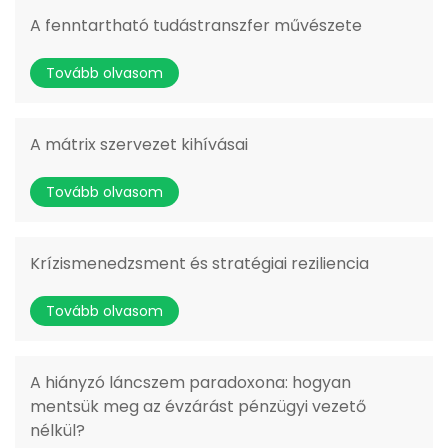
A fenntartható tudástranszfer művészete
Tovább olvasom
A mátrix szervezet kihívásai
Tovább olvasom
Krízismenedzsment és stratégiai reziliencia
Tovább olvasom
A hiányzó láncszem paradoxona: hogyan
mentsük meg az évzárást pénzügyi vezető
nélkül?