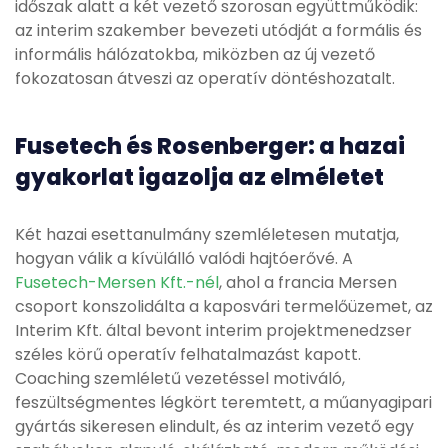
időszak alatt a két vezető szorosan együttműködik:
az interim szakember bevezeti utódját a formális és
informális hálózatokba, miközben az új vezető
fokozatosan átveszi az operatív döntéshozatalt.
Fusetech és Rosenberger: a hazai
gyakorlat igazolja az elméletet
Két hazai esettanulmány szemléletesen mutatja,
hogyan válik a kívülálló valódi hajtóerővé. A
Fusetech-Mersen Kft.-nél
, ahol a francia Mersen
csoport konszolidálta a kaposvári termelőüzemet, az
Interim Kft. által bevont interim projektmenedzser
széles körű operatív felhatalmazást kapott.
Coaching szemléletű vezetéssel motiváló,
feszültségmentes légkört teremtett, a műanyagipari
gyártás sikeresen elindult, és az interim vezető egy