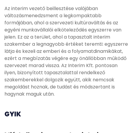
Az interim vezető beillesztése valójában
változásmenedzsment a legkompaktabb
formájában, ahol a szervezeti kultúraváltás és az
egyéni munkavállalói elköteleződés egyszerre van
jelen. Ez az a terület, ahol a tapasztalt interim
szakember a legnagyobb értéket teremti: egyszerre
látja és kezeli az emberi és a folyamatdinamikákat,
ezért a megbízatás végére egy önállóbban működő
szervezet marad vissza. Az Interim Kft. pontosan
ilyen, bizonyított tapasztalattal rendelkező
szakemberekkel dolgozik együtt, akik nemcsak
megoldást hoznak, de tudást és módszertant is
hagynak maguk után.
GYIK