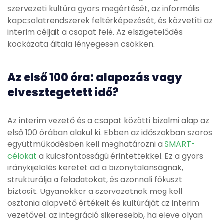
szervezeti kultúra gyors megértését, az informális
kapcsolatrendszerek feltérképezését, és közvetíti az
interim céljait a csapat felé. Az elszigetelődés
kockázata általa lényegesen csökken.
Az első 100 óra: alapozás vagy
elvesztegetett idő?
Az interim vezető és a csapat közötti bizalmi alap az
első 100 órában alakul ki. Ebben az időszakban szoros
együttműködésben kell meghatározni a
SMART-
célokat
a kulcsfontosságú érintettekkel. Ez a gyors
iránykijelölés keretet ad a bizonytalanságnak,
strukturálja a feladatokat, és azonnali fókuszt
biztosít. Ugyanekkor a szervezetnek meg kell
osztania alapvető értékeit és kultúráját az interim
vezetővel: az integráció sikeresebb, ha eleve olyan