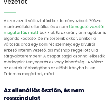
vezetőt
A szervezeti változtatási kezdeményezések 70%-a
munkavállalói ellenállás és a nem
támogató vezetői
magatartás miatt
bukik el. Ez az arány önmagában is
elgondolkodtató. De mi történik akkor, amikor a
változás arca egy konkrét személy: egy kívülről
érkező interim vezető, aki másnap reggel ott ül a
tárgyalóteremben? A csapat tagjai azonnal elkezdik
mérlegelni: fenyegetés ez vagy lehetőség? A válasz
az esetek többségében az előbbi irányba billen.
Érdemes megérteni, miért.
Az ellenállás ösztön, és nem
rosszindulat