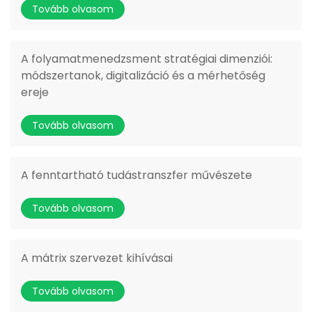
Tovább olvasom
A folyamatmenedzsment stratégiai dimenziói:
módszertanok, digitalizáció és a mérhetőség
ereje
Tovább olvasom
A fenntartható tudástranszfer művészete
Tovább olvasom
A mátrix szervezet kihívásai
Tovább olvasom