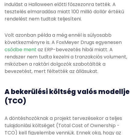
indulást a Halloween előtti főszezonra tették. A
tesztelés elmaradása miatt 100 millió dollár értékű
rendelést nem tudtak teljesíteni.
Volt azonban példa a még ennél is súlyosabb
következményre is. A FoxMeyer Drugs egyenesen
csődbe ment
az ERP-bevezetés hibái miatt. A
rendszer nem tudta kezelni a tranzakciós volument,
miközben a raktári dolgozók szabotálták a
bevezetést, mert féltették az állásukat.
A bekerülési költség valós modellje
(TCO)
A döntéshozóknak a projekt tervezésekor a teljes
tulajdonlási költséget (Total Cost of Ownership -
TCO) kell figyelembe venniük. Ennek oka, hogy az