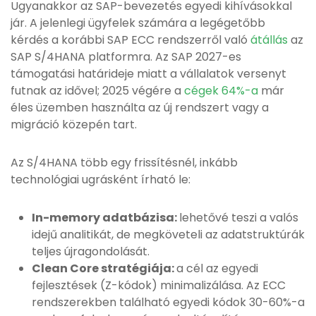
Ugyanakkor az SAP-bevezetés egyedi kihívásokkal
jár. A jelenlegi ügyfelek számára a legégetőbb
kérdés a korábbi SAP ECC rendszerről való
átállás
az
SAP S/4HANA platformra. Az SAP 2027-es
támogatási határideje miatt a vállalatok versenyt
futnak az idővel; 2025 végére a
cégek 64%-a
már
éles üzemben használta az új rendszert vagy a
migráció közepén tart.
Az S/4HANA több egy frissítésnél, inkább
technológiai ugrásként írható le:
In-memory adatbázisa:
lehetővé teszi a valós
idejű analitikát, de megköveteli az adatstruktúrák
teljes újragondolását.
Clean Core stratégiája:
a cél az egyedi
fejlesztések (Z-kódok) minimalizálása. Az ECC
rendszerekben található egyedi kódok 30-60%-a