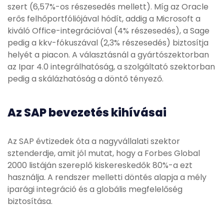
szert (6,57%-os részesedés mellett). Míg az Oracle
erős felhőportfóliójával hódít, addig a Microsoft a
kiváló Office-integrációval (4% részesedés), a Sage
pedig a kkv-fókuszával (2,3% részesedés) biztosítja
helyét a piacon. A választásnál a gyártószektorban
az Ipar 4.0 integrálhatóság, a szolgáltató szektorban
pedig a skálázhatóság a döntő tényező.
Az SAP bevezetés kihívásai
Az SAP évtizedek óta a nagyvállalati szektor
sztenderdje, amit jól mutat, hogy a Forbes Global
2000 listáján szereplő kiskereskedők 80%-a ezt
használja. A rendszer melletti döntés alapja a mély
iparági integráció és a globális megfelelőség
biztosítása.