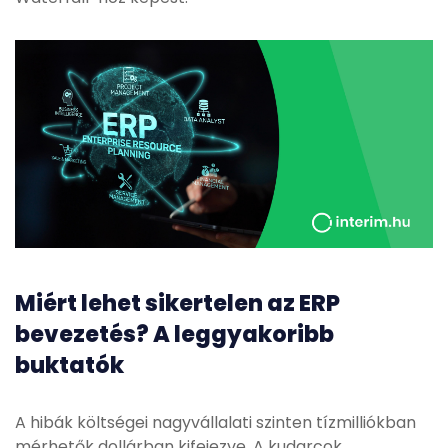
Miért lehet sikertelen az ERP
bevezetés? A leggyakoribb
buktatók
A hibák költségei nagyvállalati szinten tízmilliókban
mérhetők dollárban kifejezve. A kudarcok