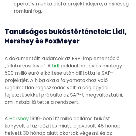
operatív munka alól a projekt idejére, a minőség
romlani fog.
Tanulságos bukástörténetek: Lidl,
Hershey és FoxMeyer
A dokumentált kudarcok az ERP-implementáció
„állatorvosi lovai”. A
Lidl
például hét év és mintegy
500 millió euró elköltése után állította le SAP-
projektjét. A hiba oka a folyamatokhoz való
rugalmatlan ragaszkodás volt: a cég egyedi
fejlesztésekkel próbálta az SAP-t megváltoztatni,
ami instabillá tette a rendszert.
A
Hershey
1999-ben 112 millió dolláros bukást
könyvelt el az időzítés miatt: a javasolt 48 hónap
helyett 30 hónap alatt akartak végezni, és az