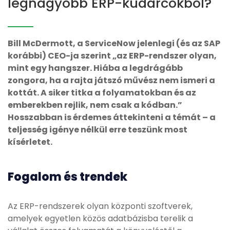
legnagyobb ERP-kudarcokból?
Bill McDermott, a ServiceNow jelenlegi (és az SAP
korábbi) CEO-ja szerint „az ERP-rendszer olyan,
mint egy hangszer. Hiába a legdrágább
zongora, ha a rajta játszó művész nem ismeri a
kottát. A siker titka a folyamatokban és az
emberekben rejlik, nem csak a kódban.”
Hosszabban is érdemes áttekinteni a témát – a
teljesség igénye nélkül erre teszünk most
kísérletet.
Fogalom és trendek
Az ERP-rendszerek olyan központi szoftverek,
amelyek egyetlen közös adatbázisba terelik a