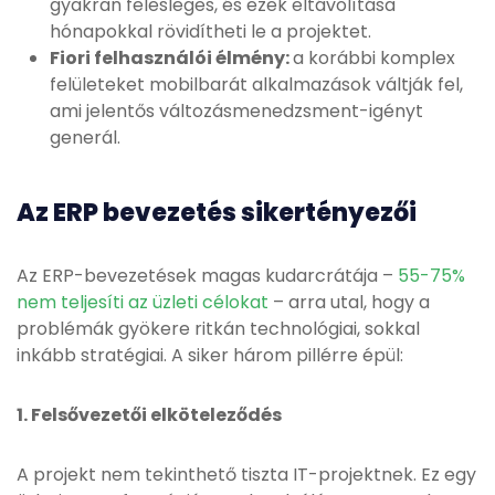
gyakran felesleges, és ezek eltávolítása
hónapokkal rövidítheti le a projektet.
Fiori felhasználói élmény:
a korábbi komplex
felületeket mobilbarát alkalmazások váltják fel,
ami jelentős változásmenedzsment-igényt
generál.
Az ERP bevezetés sikertényezői
Az ERP-bevezetések magas kudarcrátája –
55-75%
nem teljesíti az üzleti célokat
– arra utal, hogy a
problémák gyökere ritkán technológiai, sokkal
inkább stratégiai. A siker három pillérre épül:
1. Felsővezetői elköteleződés
A projekt nem tekinthető tiszta IT-projektnek. Ez egy