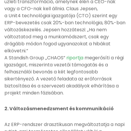
üzleti transzformáció, amelynek élén a CEO-nak
vagy a CFO-nak kell állnia. Claus Jepsen,
a Unit4 technológiai igazgatója (CTO) szerint egy
ERP-bevezetés csak 20%-ban technológia, 80%-ban
változáskezelés. Jepsen hozzáteszi: „Ha nem
változtatod meg a munkamódszert, csak egy
drágább módon fogod ugyanazokat a hibákat
elkövetni.”
A Standish Group „CHAOS”
riportja
megerősíti a régi
igazságot, miszerinta vezetői támogatás és a
felhasználói bevonás a két legfontosabb
sikertényező. A vezető feladata az erőforrások
biztosítása és a szervezeti akadályok elhárítása a
projekt minden fázisában.
2. Változásmenedzsment és kommunikáció
Az ERP-rendszer drasztikusan megváltoztatja a napi