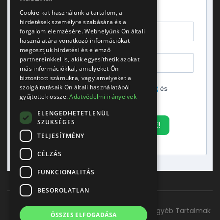
gondolatok.
Cookie-kat használunk a tartalom, a
hirdetések személyre szabására és a
forgalom elemzésére. Webhelyünk Ön általi
használatára vonatkozó információkat
megosztjuk hirdetési és elemző
partnereinkkel is, akik egyesíthetik azokat
más információkkal, amelyeket Ön
biztosított számukra, vagy amelyeket a
szolgáltatásaik Ön általi használatából
Elfogadom az
adatvédelmi tájékoztatót
és
gyűjtöttek össze.
Adatvédelmi irányelvek
hozzájárulok a hírlevél küldéséhez.
ELENGEDHETETLENÜL
SZÜKSÉGES
FELIRATKOZOM A HÍRLEVÉLRE!
TELJESÍTMÉNY
CÉLZÁS
FUNKCIONALITÁS
BESOROLATLAN
Főoldal
Szolgáltatásaink
Kapcsolat
Egyéb Tartalmak
ÖSSZES ELFOGADÁSA