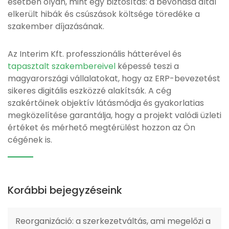
esetben olyan, mint egy biztosítás: a bevonása által
elkerült hibák és csúszások költsége töredéke a
szakember díjazásának.
Az Interim Kft. professzionális hátterével és
tapasztalt szakembereivel
képessé teszi a
magyarországi vállalatokat, hogy az ERP-bevezetést
sikeres digitális eszközzé alakítsák. A cég
szakértőinek objektív látásmódja és gyakorlatias
megközelítése garantálja, hogy a projekt valódi üzleti
értéket és mérhető megtérülést hozzon az Ön
cégének is.
Korábbi bejegyzéseink
Reorganizáció: a szerkezetváltás, ami megelőzi a