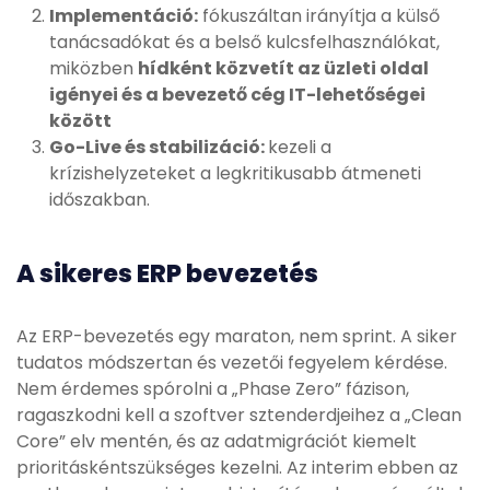
Implementáció:
fókuszáltan irányítja a külső
tanácsadókat és a belső kulcsfelhasználókat,
miközben
hídként közvetít az üzleti oldal
igényei és a bevezető cég IT-lehetőségei
között
Go-Live és stabilizáció:
kezeli a
krízishelyzeteket a legkritikusabb átmeneti
időszakban.
A sikeres ERP bevezetés
Az ERP-bevezetés egy maraton, nem sprint. A siker
tudatos módszertan és vezetői fegyelem kérdése.
Nem érdemes spórolni a „Phase Zero” fázison,
ragaszkodni kell a szoftver sztenderdjeihez a „Clean
Core” elv mentén, és az adatmigrációt kiemelt
prioritáskéntszükséges kezelni. Az interim ebben az