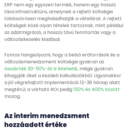
ERP nem egy egyszeri termék, hanem egy hosszú
távú infrastruktúra, amelynek a rejtett költségei
többszörösen meghaladhatják a vételárat. A rejtett
költségek közé olyan tételek tartoznak, mint például
az adatmigráció, a hosszú távú fenntartás vagy a
változáskezelés kiadásai.
Fontos hangsúlyozni, hogy a belső erőforrások és a
változásmenedzsment költségei gyakran az
összérték 30-50%-át is kitehetik
, mégis gyakran
kihagyják őket a kezdeti kalkulációkból. Ugyanakkor
a jól végrehajtott implementáció 12-36 hónap alatt
megtérül, a várható ROI pedig
150% és 400% között
mozog.
Az interim menedzsment
hozzáadott értéke