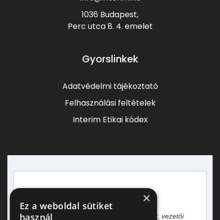
1036 Budapest,
Perc utca 8.
4. emelet
Gyorslinkek
Adatvédelmi tájékoztató
Felhasználási feltételek
Interim Etikai kódex
×
Heti egy hírlevél vezetőknek!
Ez a weboldal sütiket
használ
Gyakorlati tapasztalatok, esettanulmányok, vezetői