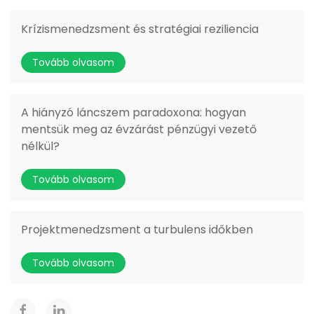
Krízismenedzsment és stratégiai reziliencia
Tovább olvasom
A hiányzó láncszem paradoxona: hogyan
mentsük meg az évzárást pénzügyi vezető
nélkül?
Tovább olvasom
Projektmenedzsment a turbulens időkben
Tovább olvasom