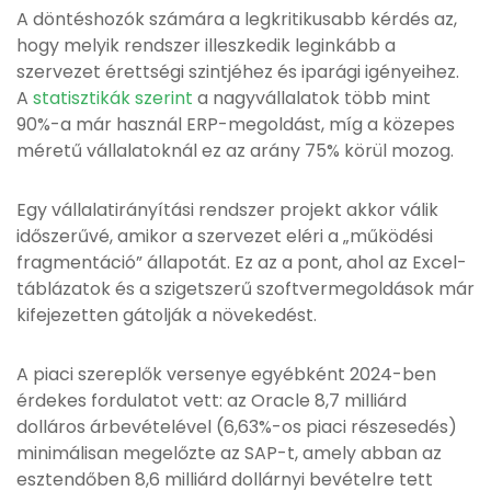
A döntéshozók számára a legkritikusabb kérdés az,
hogy melyik rendszer illeszkedik leginkább a
szervezet érettségi szintjéhez és iparági igényeihez.
A
statisztikák szerint
a nagyvállalatok több mint
90%-a már használ ERP-megoldást, míg a közepes
méretű vállalatoknál ez az arány 75% körül mozog.
Egy vállalatirányítási rendszer projekt akkor válik
időszerűvé, amikor a szervezet eléri a „működési
fragmentáció” állapotát. Ez az a pont, ahol az Excel-
táblázatok és a szigetszerű szoftvermegoldások már
kifejezetten gátolják a növekedést.
A piaci szereplők versenye egyébként 2024-ben
érdekes fordulatot vett: az Oracle 8,7 milliárd
dolláros árbevételével (6,63%-os piaci részesedés)
minimálisan megelőzte az SAP-t, amely abban az
esztendőben 8,6 milliárd dollárnyi bevételre tett