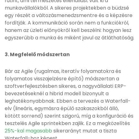
rutint, ami természetes ellenállást vált ki a
munkavállalókból. A sikeres projektekben a büdzsé
egy részét a változásmenedzsmentre és a képzésre
fordítják. A kommunikáció során nem a funkciókról,
hanem az üzleti előnyökről kell beszélni: hogyan lesz
egyszerűbb a munka és miként javul az átláthatóság.
3. Megfelelő módszertan
Bár az Agile (rugalmas, iteratív folyamatokra és
folyamatos visszajelzésre építő) módszertan a
szoftverfejlesztésben sikeres, a nagyvállalati ERP-
bevezetéseknél a hibrid modell bizonyult a
leghatékonyabbnak. Ebben a tervezés a Waterfall-
elv (lineáris, egymásra épülő szakaszokból álló,
kötött sorrend) szerint szigorú, míg a konfiguráció és
tesztelés Agile sprintekben zajlik. Ez a megközelítés
25%-kal magasabb
sikerarányt mutat a tiszta
Waterfall-hoz képest.