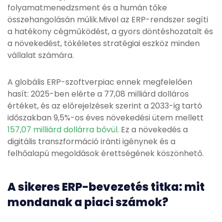
folyamatmenedzsment és a humán tőke
összehangolásán múlik.Mivel az ERP-rendszer segíti
a hatékony cégműködést, a gyors döntéshozatalt és
a növekedést, tökéletes stratégiai eszköz minden
vállalat számára.
A globális ERP-szoftverpiac ennek megfelelően
hasít: 2025-ben elérte a 77,08 milliárd dolláros
értéket, és az előrejelzések szerint a 2033-ig tartó
időszakban 9,5%-os éves növekedési ütem mellett
157,07 milliárd dollárra bővül
. Ez a növekedés a
digitális transzformáció iránti igénynek és a
felhőalapú megoldások érettségének köszönhető.
A sikeres ERP-bevezetés titka: mit
mondanak a piaci számok?