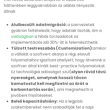
hátterében leggyakrabban az alábbi tényezők
állnak:
Alulbecsült adatmigráció:
a szervezetek
gyakran feltételezik, hogy adataik tiszták, ám a
valóságban
a hibás törzsadatok az
implementációs idő 30%-át is felemészthetik.
Túlzott testreszabás (Customization):
amikor
a vállalat a szoftvert akarja a régi, elavult
folyamataihoz igazítani ahelyett, hogy átvenné a
szoftver által kínált best-practice folyamatokat.
Ez technológiai adósságot szül(
olyan rövid távú
nyereséget, amelynek hosszú távon
kamatostul kell megfizetni az árát a
karbantartás során
), ami megnehezíti a
jövőbeni frissítéseket.
Belső kapacitáshiány:
Ha a legjobb
szakembereket nem szabadítják fel a napi