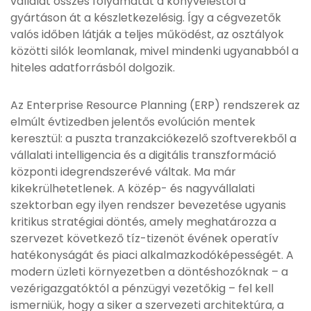
vállalat összes folyamatát a könyveléstől a
gyártáson át a készletkezelésig. Így a cégvezetők
valós időben látják a teljes működést, az osztályok
közötti silók leomlanak, mivel mindenki ugyanabból a
hiteles adatforrásból dolgozik.
Az Enterprise Resource Planning (ERP) rendszerek az
elmúlt évtizedben jelentős evolúción mentek
keresztül: a puszta tranzakciókezelő szoftverekből a
vállalati intelligencia és a digitális transzformáció
központi idegrendszerévé váltak. Ma már
kikekrülhetetlenek. A közép- és nagyvállalati
szektorban egy ilyen rendszer bevezetése ugyanis
kritikus stratégiai döntés, amely meghatározza a
szervezet következő tíz-tizenöt évének operatív
hatékonyságát és piaci alkalmazkodóképességét. A
modern üzleti környezetben a döntéshozóknak – a
vezérigazgatóktól a pénzügyi vezetőkig – fel kell
ismerniük, hogy a siker a szervezeti architektúra, a