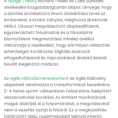
A
Nudge Theory
Richard Thaler és Cass Sunstein
viselkedési közgazdaságtanán alapul. Lényege, hogy
a döntési architektúra finom átalakítása tereli az
embereket a kívánt irányba, méghozzá direktívák
nélkül. Okosan megválasztott alapbeállítások,
egyszerűsített folyamatok és a társadalmi
bizonyítékok megmutatása: mindez anélkül
változtatja a viselkedést, hogy bármilyen választási
lehetőséget korlátozna. Digitális eszközök
elfogadtatásánál és napi szokások átalakításánál
bevált kiegészítő módszer.
Az
agilis változásmenedzsment
az Agilis Kiáltvány
alapelveit alkalmazza a transzformáció kezelésére:
2–4 hetes sprint-ciklusokban halad előre, beépített
visszacsatolási körökkel. Az érintett munkatársak
maguk alakítják ki a folyamatokat, a megoldásokat
nem a vezetés osztja ki felülről. Ez a megközelítés
határozott idejű, rugalmasságot igénylő interim