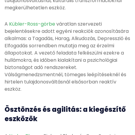
tulajdonosváltásnál, kulturális transzformációknál
megkerülhetetlen eszköz.
A
Kübler-Ross-görbe
váratlan szervezeti
bejelentésekre adott egyéni reakciók azonosítására
alkalmas: a Tagadás, Harag, Alkudozás, Depresszió és
Elfogadás sorrendben mutatja meg az érzelmi
állapotokat. A vezető feladata felkészülni ezekre a
hullámokra, és időben kialakítani a pszichológiai
biztonságot adó rendszereket.
Válságmenedzsmentnél, tömeges leépítéseknél és
hirtelen tulajdonosváltásnál elsősorban reaktív
eszköz.
Ösztönzés és agilitás: a kiegészítő
eszközök