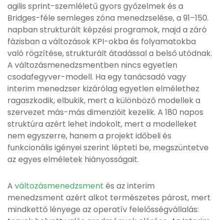
agilis sprint-szemléletű gyors győzelmek és a
Bridges-féle semleges zóna menedzselése, a 91–150.
napban strukturált képzési programok, majd a záró
fázisban a változások KPI-okba és folyamatokba
való rögzítése, strukturált átadással a belső utódnak.
A változásmenedzsmentben nincs egyetlen
csodafegyver-modell. Ha egy tanácsadó vagy
interim menedzser kizárólag egyetlen elmélethez
ragaszkodik, elbukik, mert a különböző modellek a
szervezet más-más dimenzióit kezelik. A 180 napos
struktúra azért lehet indokolt, mert a modelleket
nem egyszerre, hanem a projekt időbeli és
funkcionális igényei szerint lépteti be, megszüntetve
az egyes elméletek hiányosságait.
A
változásmenedzsment
és az interim
menedzsment azért alkot természetes párost, mert
mindkettő lényege az operatív felelősségvállalás: