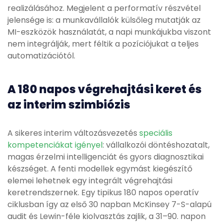
realizálásához. Megjelent a performatív részvétel
jelensége is: a munkavállalók külsőleg mutatják az
MI-eszközök használatát, a napi munkájukba viszont
nem integrálják, mert féltik a pozíciójukat a teljes
automatizációtól.
A 180 napos végrehajtási keret és
az interim szimbiózis
A sikeres interim változásvezetés
speciális
kompetenciákat igényel
: vállalkozói döntéshozatalt,
magas érzelmi intelligenciát és gyors diagnosztikai
készséget. A fenti modellek egymást kiegészítő
elemei lehetnek egy integrált végrehajtási
keretrendszernek. Egy tipikus 180 napos operatív
ciklusban így az első 30 napban McKinsey 7-S-alapú
audit és Lewin-féle kiolvasztás zajlik, a 31–90. napon