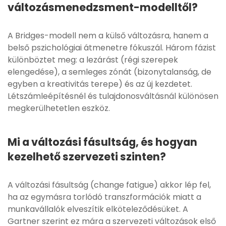
változásmenedzsment-modelltől?
A Bridges-modell nem a külső változásra, hanem a
belső pszichológiai átmenetre fókuszál. Három fázist
különböztet meg: a lezárást (régi szerepek
elengedése), a semleges zónát (bizonytalanság, de
egyben a kreativitás terepe) és az új kezdetet.
Létszámleépítésnél és tulajdonosváltásnál különösen
megkerülhetetlen eszköz.
Mi a változási fásultság, és hogyan
kezelhető szervezeti szinten?
A változási fásultság (change fatigue) akkor lép fel,
ha az egymásra torlódó transzformációk miatt a
munkavállalók elveszítik elköteleződésüket. A
Gartner szerint ez mára a szervezeti változások első