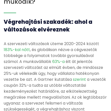
működik?
Végrehajtási szakadék: ahol a
változások elvéreznek
A szervezeti változások üteme 2020-2024 között
183%-kal nőtt
, és globálisan nézve a cégvezetők
többsége a folyamatok további gyorsulásával
számol. A munkavállalók
63%-a
élt át jelentős
szervezeti változást az elmúlt évben, de mindössze
25%-uk vélekedik úgy, hogy vállalata hatékonyan
vezette be azt. A Gartner kutatása
szerint
a vezetők
csupán 32%-a tudta az utóbbi változtatási
kezdeményezést határidőre, az elkötelezettség
megőrzése mellett megvalósítani. Az ok legtöbbször
ugyanaz: a szervezet felismeri a változás
szükségességét, a végrehajtáshoz viszont