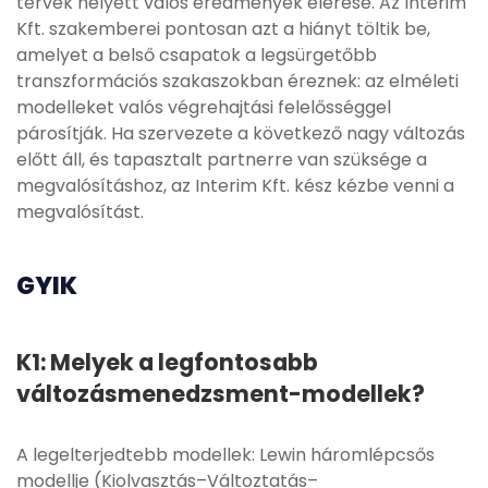
tervek helyett valós eredmények elérése. Az Interim
Kft. szakemberei pontosan azt a hiányt töltik be,
amelyet a belső csapatok a legsürgetőbb
transzformációs szakaszokban éreznek: az elméleti
modelleket valós végrehajtási felelősséggel
párosítják. Ha szervezete a következő nagy változás
előtt áll, és tapasztalt partnerre van szüksége a
megvalósításhoz, az Interim Kft. kész kézbe venni a
megvalósítást.
GYIK
K1: Melyek a legfontosabb
változásmenedzsment-modellek?
A legelterjedtebb modellek: Lewin háromlépcsős
modellje (Kiolvasztás–Változtatás–