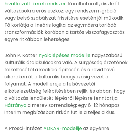
hivatkozott keretrendszer
. Körülhatárolt, diszkrét
változásokra erős eszköz: egy rendszermigráció
vagy belső szabályzat frissítése esetén jól működik.
Fő korlátja a lineáris logika: az egymásra torlódó
transzformációk korában a tartós visszafagyasztás
egyre ritkábban lehetséges.
John P. Kotter
nyolclépéses modellje
nagyszabású
kulturális átalakulásokra való. A sürgősség érzetének
felkeltésétől a koalíció építésén és a rövid távú
sikereken át a kulturális beágyazásig vezet a
folyamat. A modell ereje a felsővezetői
elkötelezettség felépítésében rejlik, és abban, hogy
a változás lendületét lépésről lépésre fenntartja.
Hátránya
a merev sorrendiség: egy 6–12 hónapos
interim megbízásban ritkán fut le a teljes ciklus.
A Prosci-intézet
ADKAR-modellje
az egyénre