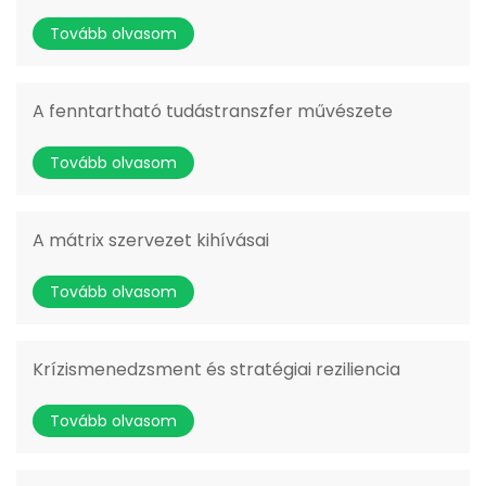
Tovább olvasom
A fenntartható tudástranszfer művészete
Tovább olvasom
A mátrix szervezet kihívásai
Tovább olvasom
Krízismenedzsment és stratégiai reziliencia
Tovább olvasom