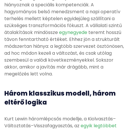
hiányoznak a speciális kompetenciák. A
hagyományos belső menedzsment a napi operatív
terhelés mellett képtelen egyidejűleg szállítani a
szükséges transzformációs fókuszt. A vállalati szintű
átalakítások mindössze
egynegyede
teremt hosszú
távon fenntartható értéket. Ehhez jön a strukturált
módszertan hiánya: a legtöbb szervezet ösztönösen,
ad hoc módon kezeli a változást, és csak utólag
szembesül a valódi következményekkel. Sokszor
akkor, amikor a javítás már drágább, mint a
megelőzés lett volna.
Három klasszikus modell, három
eltérő logika
Kurt Lewin háromlépcsős modellje, a Kiolvasztás–
Változtatás–Visszafagyasztás, az
egyik legtöbbet