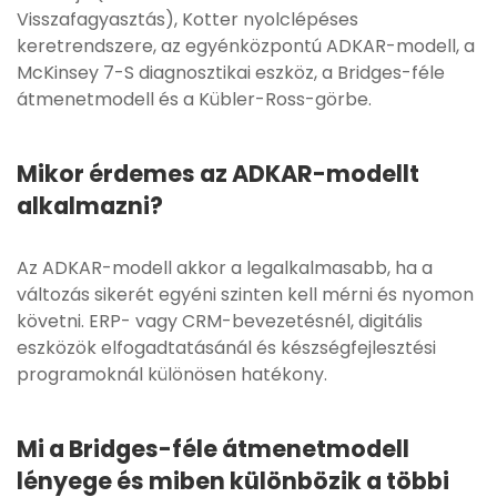
Visszafagyasztás), Kotter nyolclépéses
keretrendszere, az egyénközpontú ADKAR-modell, a
McKinsey 7-S diagnosztikai eszköz, a Bridges-féle
átmenetmodell és a Kübler-Ross-görbe.
Mikor érdemes az ADKAR-modellt
alkalmazni?
Az ADKAR-modell akkor a legalkalmasabb, ha a
változás sikerét egyéni szinten kell mérni és nyomon
követni. ERP- vagy CRM-bevezetésnél, digitális
eszközök elfogadtatásánál és készségfejlesztési
programoknál különösen hatékony.
Mi a Bridges-féle átmenetmodell
lényege és miben különbözik a többi