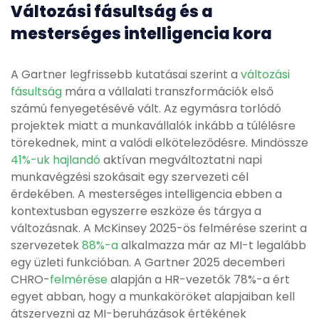
Változási fásultság és a
mesterséges intelligencia kora
A Gartner legfrissebb kutatásai szerint a
változási
fásultság
mára a vállalati transzformációk első
számú fenyegetésévé vált. Az egymásra torlódó
projektek miatt a munkavállalók inkább a túlélésre
törekednek, mint a valódi elköteleződésre. Mindössze
41%-uk hajlandó
aktívan megváltoztatni napi
munkavégzési szokásait egy szervezeti cél
érdekében. A mesterséges intelligencia ebben a
kontextusban egyszerre eszköze és tárgya a
változásnak. A McKinsey 2025-ös felmérése szerint a
szervezetek
88%-a
alkalmazza már az MI-t legalább
egy üzleti funkcióban. A Gartner 2025 decemberi
CHRO-
felmérése
alapján a HR-vezetők 78%-a ért
egyet abban, hogy a munkaköröket alapjaiban kell
átszervezni az MI-beruházások értékének