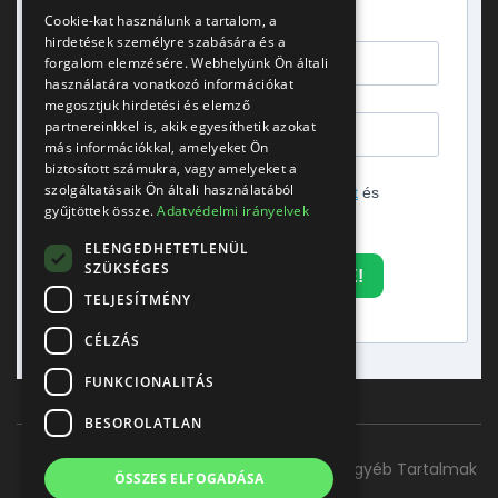
gondolatok.
Cookie-kat használunk a tartalom, a
hirdetések személyre szabására és a
forgalom elemzésére. Webhelyünk Ön általi
használatára vonatkozó információkat
megosztjuk hirdetési és elemző
partnereinkkel is, akik egyesíthetik azokat
más információkkal, amelyeket Ön
biztosított számukra, vagy amelyeket a
szolgáltatásaik Ön általi használatából
Elfogadom az
adatvédelmi tájékoztatót
és
gyűjtöttek össze.
Adatvédelmi irányelvek
hozzájárulok a hírlevél küldéséhez.
ELENGEDHETETLENÜL
SZÜKSÉGES
FELIRATKOZOM A HÍRLEVÉLRE!
TELJESÍTMÉNY
CÉLZÁS
FUNKCIONALITÁS
BESOROLATLAN
Főoldal
Szolgáltatásaink
Kapcsolat
Egyéb Tartalmak
ÖSSZES ELFOGADÁSA