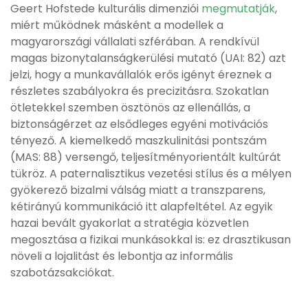
Geert Hofstede kulturális dimenziói
megmutatják
,
miért működnek másként a modellek a
magyarországi vállalati szférában. A rendkívül
magas bizonytalanságkerülési mutató (UAI: 82) azt
jelzi, hogy a munkavállalók erős igényt éreznek a
részletes szabályokra és precizitásra. Szokatlan
ötletekkel szemben ösztönös az ellenállás, a
biztonságérzet az elsődleges egyéni motivációs
tényező. A kiemelkedő maszkulinitási pontszám
(MAS: 88) versengő, teljesítményorientált kultúrát
tükröz. A paternalisztikus vezetési stílus és a mélyen
gyökerező bizalmi válság miatt a transzparens,
kétirányú kommunikáció itt alapfeltétel. Az egyik
hazai bevált gyakorlat a stratégia közvetlen
megosztása a fizikai munkásokkal is: ez drasztikusan
növeli a lojalitást és lebontja az informális
szabotázsakciókat.