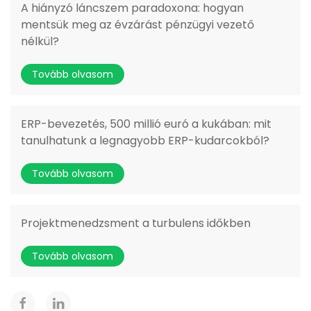
A hiányzó láncszem paradoxona: hogyan
mentsük meg az évzárást pénzügyi vezető
nélkül?
Tovább olvasom
ERP-bevezetés, 500 millió euró a kukában: mit
tanulhatunk a legnagyobb ERP-kudarcokból?
Tovább olvasom
Projektmenedzsment a turbulens időkben
Tovább olvasom