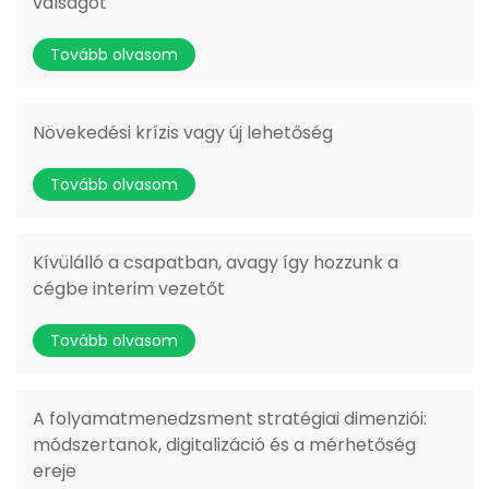
válságot
Tovább olvasom
Növekedési krízis vagy új lehetőség
Tovább olvasom
Kívülálló a csapatban, avagy így hozzunk a
cégbe interim vezetőt
Tovább olvasom
A folyamatmenedzsment stratégiai dimenziói:
módszertanok, digitalizáció és a mérhetőség
ereje