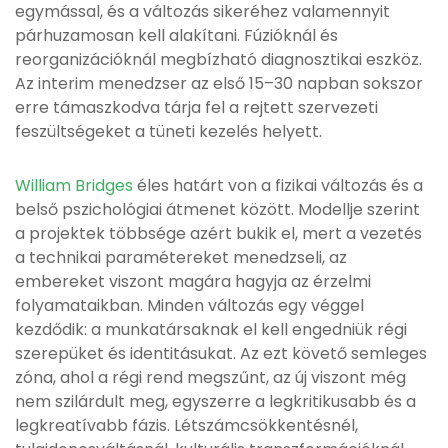
egymással, és a változás sikeréhez valamennyit
párhuzamosan kell alakítani. Fúzióknál és
reorganizációknál megbízható diagnosztikai eszköz.
Az interim menedzser az első 15–30 napban sokszor
erre támaszkodva tárja fel a rejtett szervezeti
feszültségeket a tüneti kezelés helyett.
William Bridges
éles határt von a fizikai változás és a
belső pszichológiai átmenet között. Modellje szerint
a projektek többsége azért bukik el, mert a vezetés
a technikai paramétereket menedzseli, az
embereket viszont magára hagyja az érzelmi
folyamataikban. Minden változás egy véggel
kezdődik: a munkatársaknak el kell engedniük régi
szerepüket és identitásukat. Az ezt követő semleges
zóna, ahol a régi rend megszűnt, az új viszont még
nem szilárdult meg, egyszerre a legkritikusabb és a
legkreatívabb fázis. Létszámcsökkentésnél,