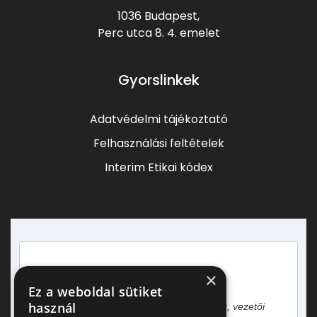
1036 Budapest,
Perc utca 8.
4. emelet
Gyorslinkek
Adatvédelmi tájékoztató
Felhasználási feltételek
Interim Etikai kódex
×
Heti egy hírlevél vezetőknek!
Ez a weboldal sütiket
használ
Gyakorlati tapasztalatok, esettanulmányok, vezetői