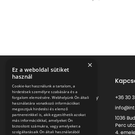
×
Ez a weboldal sütiket
használ
Kapcs
Cookie-kat használunk a tartalom, a
hirdetések személyre szabására és a
+36 30 
Kiváló szakember és vezető, egy
forgalom elemzésére. Webhelyünk Ön általi
használatára vonatkozó információkat
adott feladatra: az interim
info@int
megosztjuk hirdetési és elemző
menedzser
partnereinkkel is, akik egyesíthetik azokat
1036 Bu
más információkkal, amelyeket Ön
Perc utc
biztosított számukra, vagy amelyeket a
4. emel
szolgáltatásaik Ön általi használatából