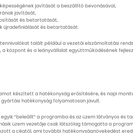
épességének javítását a beszállító bevonásával,
ának javítását,
sítását és betartatását,
 újradefiniálását és betartatását.
 tennivalókat talált például a vezetői elszámoltatási ren
a központ és a leányvállalat együttműködésének fejlesz
amot készített a hatékonyság erősítésére, és napi monit
 gyártási hatékonyság folyamatosan javult.
 egyik “beleállt” a programba és az üzem látványos és ta
 másik üzem vezetője csak látszólag támogatta a program
ozott a cégtől, ami további hatékonyságnövekedést ere