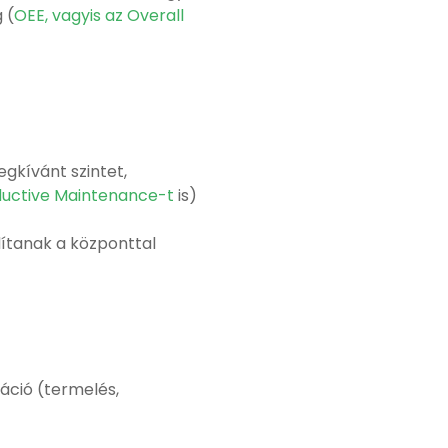
 (
OEE, vagyis az Overall
kívánt szintet,
ductive Maintenance-t
is)
dítanak a központtal
áció (termelés,