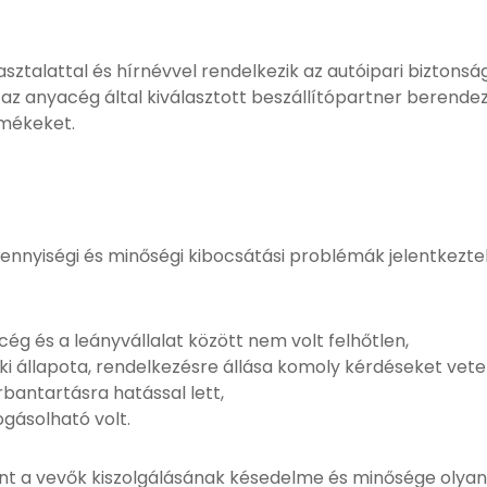
sztalattal és hírnévvel rendelkezik az autóipari biztons
 az anyacég által kiválasztott beszállítópartner berende
rmékeket.
ennyiségi és minőségi kibocsátási problémák jelentkezte
g és a leányvállalat között nem volt felhőtlen,
 állapota, rendelkezésre állása komoly kérdéseket vetet
rbantartásra hatással lett,
ogásolható volt.
 a vevők kiszolgálásának késedelme és minősége olyan 