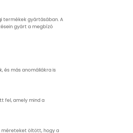
ági termékek gyártásában. A
zésein gyárt a megbízó
k, és más anomáliákra is
t fel, amely mind a
méreteket öltött, hogy a