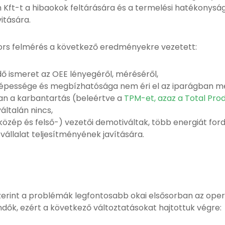
 Kft-t a hibaokok feltárására és a termelési hatékonyság
vitására.
gyors felmérés a következő eredményekre vezetett:
ő ismeret az OEE lényegéről, méréséről,
pessége és megbízhatósága nem éri el az iparágban meg
an a karbantartás (beleértve a
TPM-et, azaz a Total Pro
ltalán nincs,
közép és felső-) vezetői demotiváltak, több energiát for
a vállalat teljesítményének javítására.
zerint a problémák legfontosabb okai elsősorban az oper
dők, ezért a következő változtatásokat hajtottuk végre: