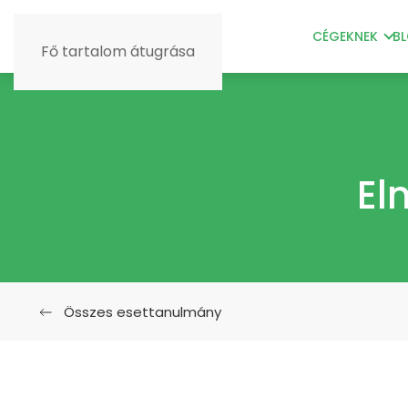
CÉGEKNEK
B
Fő tartalom átugrása
El
Összes esettanulmány