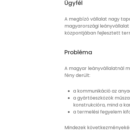
Ügyfél
A megbízó vállalat nagy tapa
magyarországi leányvállalat
központjában fejlesztett te
Probléma
A magyar leányvállalatnál m
fény derült:
a kommunikáció az anyacé
a gyártóeszközök műszaki
konstrukcióra, mind a ka
a termelési fegyelem kif
Mindezek következményeként