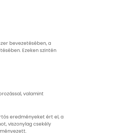
dszer bevezetésében, a
tésében. Ezeken szintén
orozással, valamint
rtós eredményeket ért el, a
ot, viszonylag csekély
dményezett.