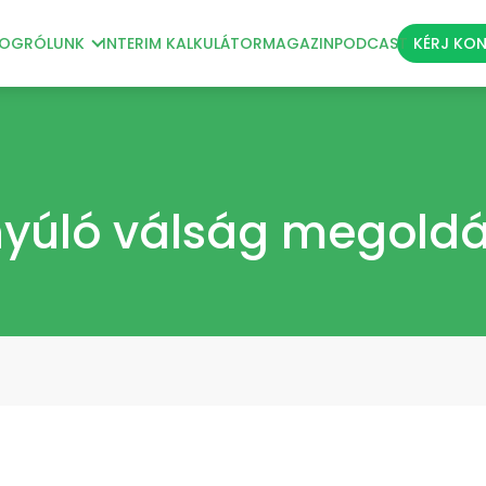
LOG
RÓLUNK
INTERIM KALKULÁTOR
MAGAZIN
PODCAST
KÉRJ KO
nyúló válság megold