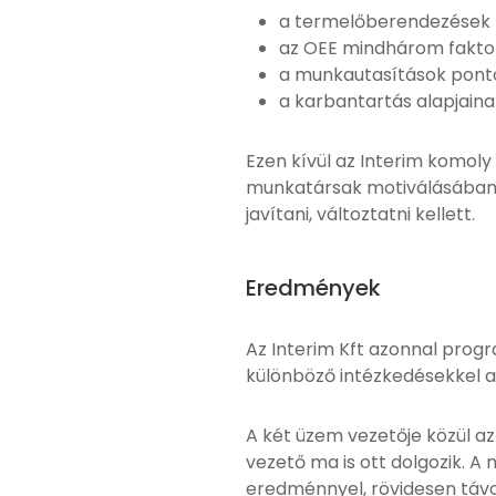
a termelőberendezések k
az OEE mindhárom faktor
a munkautasítások ponto
a karbantartás alapjainak
Ezen kívül az Interim komoly
munkatársak motiválásában, 
javítani, változtatni kellett.
Eredmények
Az Interim Kft azonnal progr
különböző intézkedésekkel a
A két üzem vezetője közül az
vezető ma is ott dolgozik. A
eredménnyel, rövidesen táv