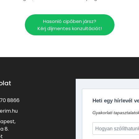
Hasonló cipőben jársz?
Kérj díjmentes konzultációt!
olat
370 8866
Heti egy hírlevél 
erim.hu
Gyakorlati tapasztalato
dapest,
a 8.
et