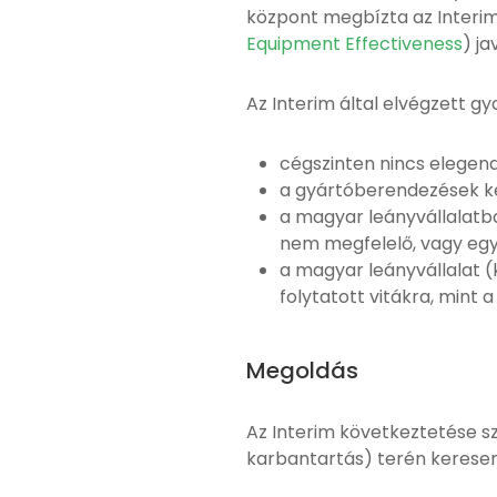
központ megbízta az Interim
Equipment Effectiveness
) ja
Az Interim által elvégzett 
cégszinten nincs elegend
a gyártóberendezések ké
a magyar leányvállalatb
nem megfelelő, vagy egyá
a magyar leányvállalat (
folytatott vitákra, mint 
Megoldás
Az Interim következtetése s
karbantartás) terén keresen